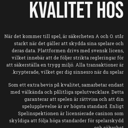
Kvalitet hos
När det kommer till spel, är säkerheten A och O. står
starkt när det gäller att skydda sina spelare och
deras data. Plattformen drivs med svensk licens,
vilket innebär att de följer strikta regleringar för
att säkerställa en trygg miljö. Alla transaktioner är
krypterade, vilket ger dig sinnesro när du spelar.
Som ett extra bevis på kvalitet, samarbetar endast
med välkända och pålitliga spelutvecklare. Detta
garanterar att spelen är rättvisa och att din
spelupplevelse är av högsta standard. Enligt
Spelinspektionen är licensierade casinon som
skyldiga att följa höga standarder för spelarskydd
och säkerhet.