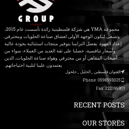
مجموعة YMA هي شركة فلسطينية رائدة تأسست عام 2015،
وتسعى لتكون الوجهة الأولى لعشاق صناعة الحلويات ومحترفي
إعداد القهوة. بفضل التزامنا بتوفير منتجات استثنائية بجودة عالية
وأسعار تنافسية، حصلنا على ثقة العديد من العملاء، سواء من
أصحاب المقاهي أو من محترفي وهواة صناعة الحلويات، الذين
يعتمدون علينا لتلبية احتياجاتهم.
العنوان فلسطين _الخليل _حلحول
Phone: 0598593025
Fax: 2221969
RECENT POSTS
OUR STORES