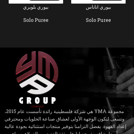
بيوري اناناس
بيوري بلوبري
Solo Puree
Solo Puree
مجموعة YMA هي شركة فلسطينية رائدة تأسست عام 2015،
وتسعى لتكون الوجهة الأولى لعشاق صناعة الحلويات ومحترفي
إعداد القهوة. بفضل التزامنا بتوفير منتجات استثنائية بجودة عالية
وأسعار تنافسية، حصلنا على ثقة العديد من العملاء، سواء من