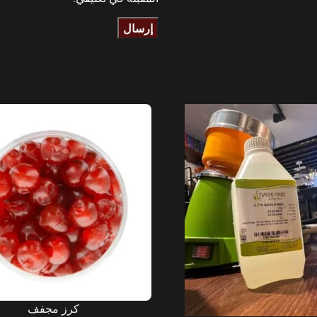
كرز مجفف