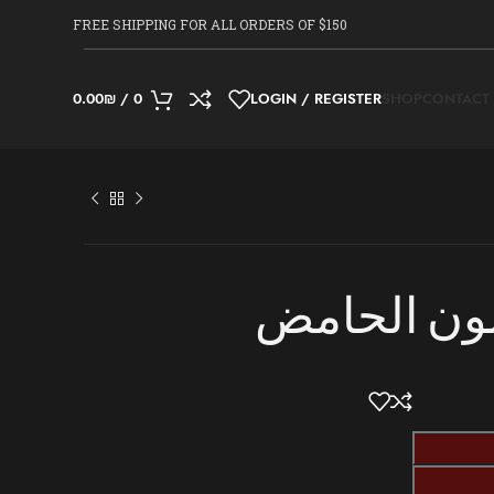
FREE SHIPPING FOR ALL ORDERS OF $150
0.00
₪
/
0
LOGIN / REGISTER
SHOP
CONTACT
ون الحامض