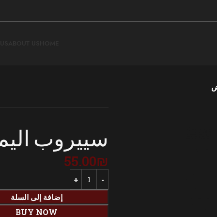
 US
ABOUT US
HOME
ض
سييروب اليم
55.00
₪
إضافة إلى السلة
BUY NOW