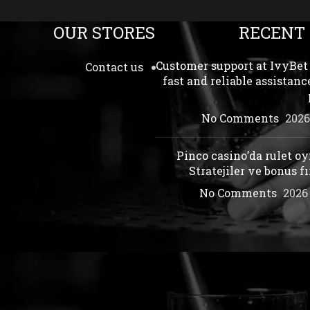
OUR STORES
RECENT
Customer support at IvyBet 
Contact us
fast and reliable assistance
No Comments
Pinco casino’da rulet o
Stratejiler ve bonus fı
No Comments