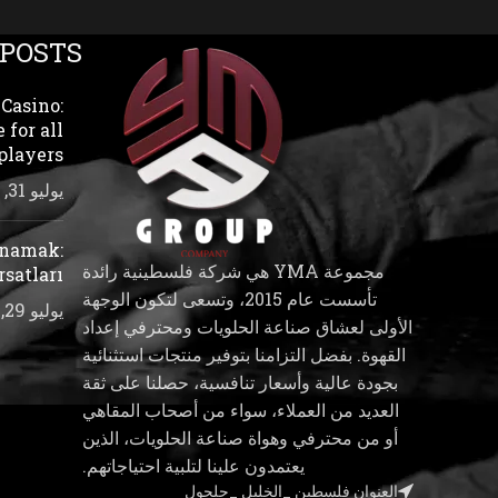
 POSTS
Casino:
 for all
players
يوليو 31, 2026
ynamak:
مجموعة YMA هي شركة فلسطينية رائدة
rsatları
تأسست عام 2015، وتسعى لتكون الوجهة
يوليو 29, 2026
الأولى لعشاق صناعة الحلويات ومحترفي إعداد
القهوة. بفضل التزامنا بتوفير منتجات استثنائية
بجودة عالية وأسعار تنافسية، حصلنا على ثقة
العديد من العملاء، سواء من أصحاب المقاهي
أو من محترفي وهواة صناعة الحلويات، الذين
يعتمدون علينا لتلبية احتياجاتهم.
العنوان فلسطين _الخليل _حلحول