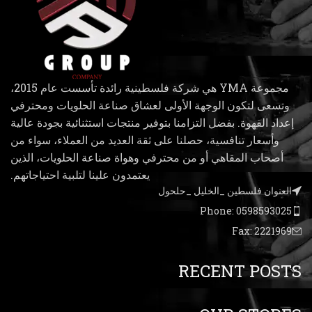
مجموعة YMA هي شركة فلسطينية رائدة تأسست عام 2015،
وتسعى لتكون الوجهة الأولى لعشاق صناعة الحلويات ومحترفي
إعداد القهوة. بفضل التزامنا بتوفير منتجات استثنائية بجودة عالية
وأسعار تنافسية، حصلنا على ثقة العديد من العملاء، سواء من
أصحاب المقاهي أو من محترفي وهواة صناعة الحلويات، الذين
يعتمدون علينا لتلبية احتياجاتهم.
العنوان فلسطين _الخليل _حلحول
Phone: 0598593025
Fax: 2221969
RECENT POSTS