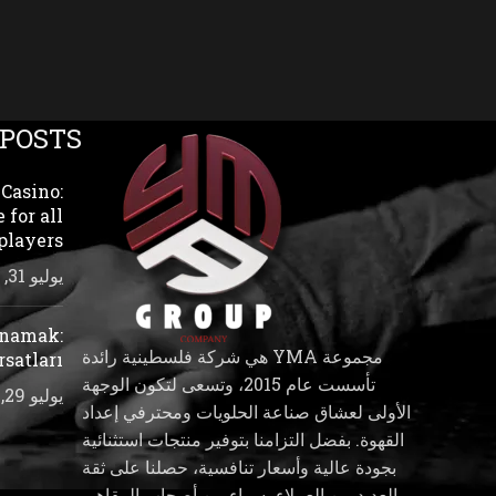
 POSTS
Casino:
 for all
players
يوليو 31, 2026
ynamak:
مجموعة YMA هي شركة فلسطينية رائدة
rsatları
تأسست عام 2015، وتسعى لتكون الوجهة
يوليو 29, 2026
الأولى لعشاق صناعة الحلويات ومحترفي إعداد
القهوة. بفضل التزامنا بتوفير منتجات استثنائية
بجودة عالية وأسعار تنافسية، حصلنا على ثقة
العديد من العملاء، سواء من أصحاب المقاهي