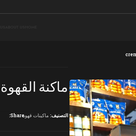
 US
ABOUT US
HOME
ماكنة القهوة من  c7 pro
التصنيف:
ماكينات قهوة
Share: