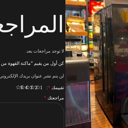
المراج
لا توجد مراجعات بعد.
كن أول من يقيم “ماكنة القهوة من crema+ c7 pro”
لن يتم نشر عنوان بريدك الإلكتروني
تقييمك
*
5
4
3
2
1
مراجعتك
*