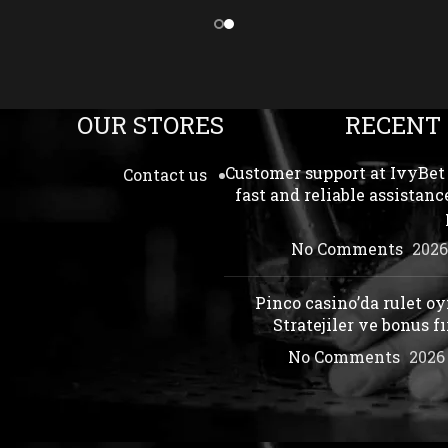
OUR STORES
RECENT
Customer support at IvyBet 
Contact us
fast and reliable assistance
No Comments
Pinco casino’da rulet o
Stratejiler ve bonus fı
No Comments